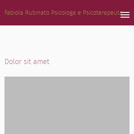
Fabiola Rubinato Psicologa e Psicoterapeuta
Home Agency
Home App
Dolor sit amet
Home Personal
Blog
Pages